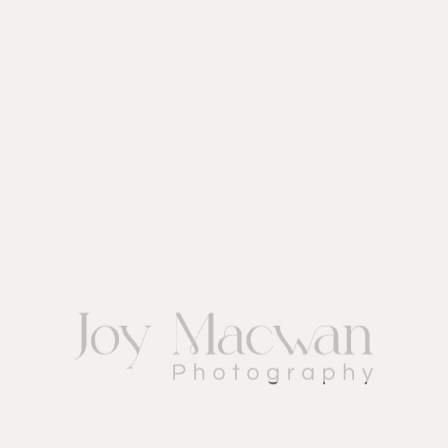
A DAY FOR
LOVE IN
BELGRADE
Michelle & Marce, July 8, 2018
Lorem ipsum dolor sit amet, consectetur
adipiscing elit. Integer facilisis lorem quis
pretium posuere. Nam gravida orci in massa
convallis vestibulum. Sed venenatis
hendrerit gravida. In nec lectus diam. Sed
tellus justo, aliquam id eros sit amet,
condimentum ullamcorper justo. In lacinia,
purus ut congue pharetra, elit sapien
aliquam turpis, non viverra dui ante id orci.
Nam laoreet ornare urna, in varius nibh